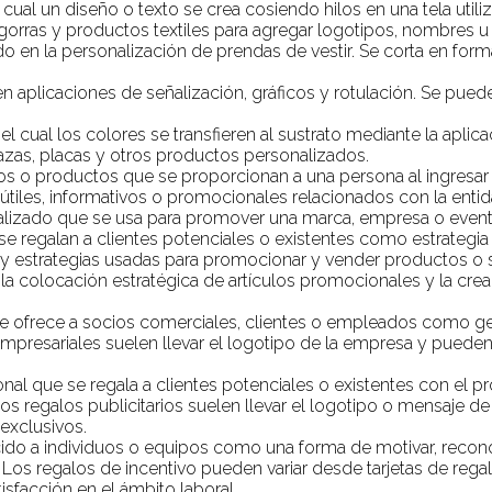
l cual un diseño o texto se crea cosiendo hilos en una tela ut
rras y productos textiles para agregar logotipos, nombres u 
o en la personalización de prendas de vestir. Se corta en forma
 en aplicaciones de señalización, gráficos y rotulación. Se pue
l cual los colores se transfieren al sustrato mediante la aplica
azas, placas y otros productos personalizados.
los o productos que se proporcionan a una persona al ingresar 
iles, informativos o promocionales relacionados con la entid
alizado que se usa para promover una marca, empresa o event
 se regalan a clientes potenciales o existentes como estrategia
 y estrategias usadas para promocionar y vender productos o s
os, la colocación estratégica de artículos promocionales y la c
e ofrece a socios comerciales, clientes o empleados como g
esariales suelen llevar el logotipo de la empresa y pueden se
nal que se regala a clientes potenciales o existentes con el 
. Los regalos publicitarios suelen llevar el logotipo o mensaje
exclusivos.
cido a individuos o equipos como una forma de motivar, recon
Los regalos de incentivo pueden variar desde tarjetas de regal
isfacción en el ámbito laboral.