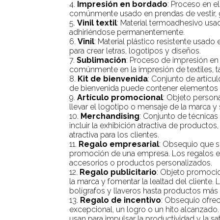
4.
Impresión en bordado
: Proceso en e
comúnmente usado en prendas de vestir, go
5.
Vinil textil
: Material termoadhesivo usad
adhiriéndose permanentemente.
6.
Vinil
: Material plástico resistente usado
para crear letras, logotipos y diseños.
7.
Sublimación
: Proceso de impresión en e
comúnmente en la impresión de textiles, t
8.
Kit de bienvenida
: Conjunto de artícu
de bienvenida puede contener elementos út
9.
Artículo promocional
: Objeto person
llevar el logotipo o mensaje de la marca y
10.
Merchandising
: Conjunto de técnicas
incluir la exhibición atractiva de product
atractiva para los clientes.
11.
Regalo empresarial
: Obsequio que s
promoción de una empresa. Los regalos empr
accesorios o productos personalizados.
12.
Regalo publicitario
: Objeto promocio
la marca y fomentar la lealtad del cliente
bolígrafos y llaveros hasta productos más 
13.
Regalo de incentivo
: Obsequio ofre
excepcional, un logro o un hito alcanzado. 
usan para impulsar la productividad y la sat