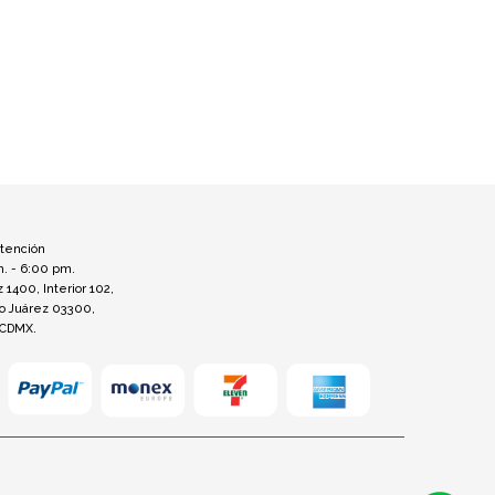
atención
m. - 6:00 pm.
z 1400, Interior 102,
to Juárez 03300,
 CDMX.