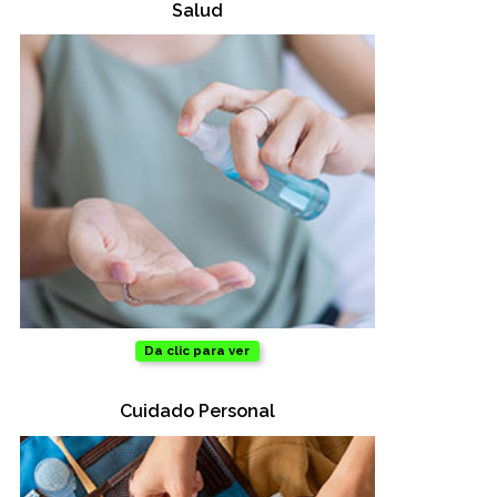
Salud y cuidado
Salud
Targus
Entretenimiento
Mascotas
Gorras
Arte
Sublimación
Da clic para ver
Cuidado Personal