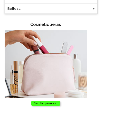
Belleza
Oficina
Cosmetiqueras
Ecológicos
Tecnología
Regalos corporativos
Llaveros
Antiestrés
Herramientas
Hogar
Da clic para ver