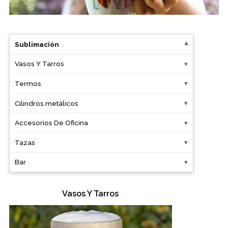
Oficina
Sublimación
Ecológicos
Vasos Y Tarros
Tecnología
Termos
Regalos corporativos
Cilindros metálicos
Accesorios De Oficina
Llaveros
Tazas
Antiestrés
Bar
Herramientas
Vasos Y Tarros
Hogar