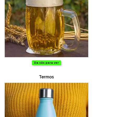
Salud y cuidado
Targus
Entretenimiento
Mascotas
Gorras
Da clic para ver
Arte
Termos
Sublimación