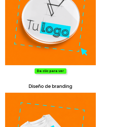
Salud y cuidado
Targus
Entretenimiento
Mascotas
Gorras
Da clic para ver
Arte
Diseño de branding
Sublimación