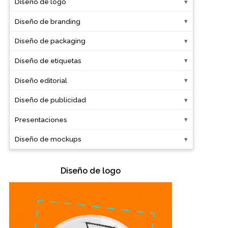
Diseño de logo
Diseño de branding
Oficina
Diseño de packaging
Ecológicos
Diseño de etiquetas
Tecnología
Diseño editorial
Diseño de publicidad
Regalos corporativos
Presentaciones
Llaveros
Diseño de mockups
Antiestrés
Diseño de logo
Herramientas
Hogar