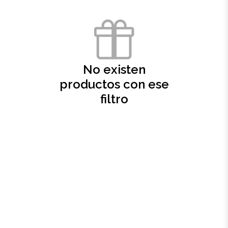
Oficina
Ecológicos
No existen
Tecnología
productos con ese
filtro
Regalos corporativos
Llaveros
Antiestrés
Herramientas
Hogar