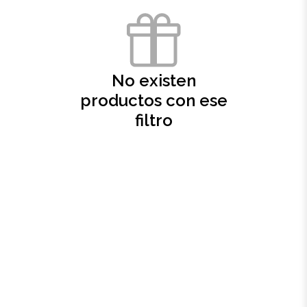
Oficina
Ecológicos
No existen
productos con ese
Tecnología
filtro
Regalos corporativos
Llaveros
Antiestrés
Herramientas
Hogar