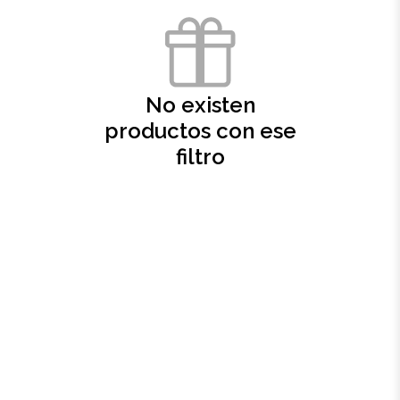
Oficina
Ecológicos
No existen
productos con ese
Tecnología
filtro
Regalos corporativos
Llaveros
Antiestrés
Herramientas
Hogar