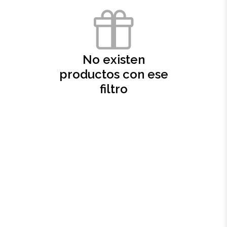
Oficina
Ecológicos
No existen
productos con ese
Tecnología
filtro
Regalos corporativos
Llaveros
Antiestrés
Herramientas
Hogar