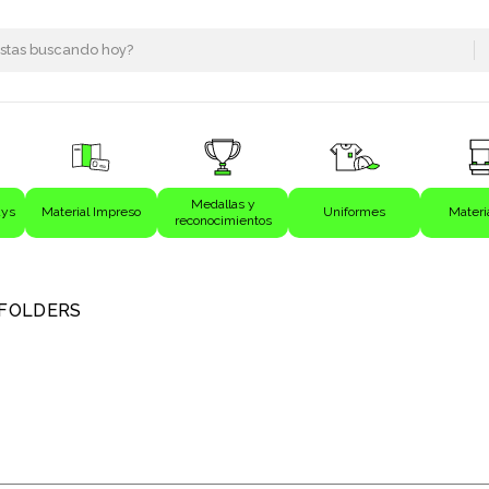
Medallas y
ays
Material Impreso
Uniformes
Materi
reconocimientos
s
FOLDERS