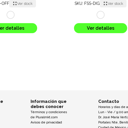
S-OFF
SKU: FSS-DIG
Ver stock
Ver stock
er detalles
Ver detalles
te
Información que
Contacto
debes conocer
Horarios y días de 
Términos y condiciones
Lun - Vie / 9:00 a
de Pluralmkt.com
Dr. José María Verti
Avisos de privacidad
Portales Nte, Beni
Ciudad de México,