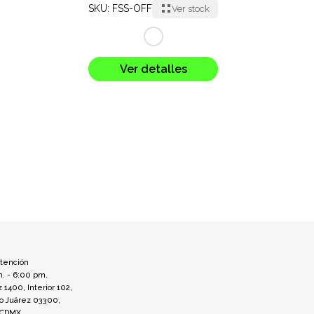
SKU: FSS-OFF
Ver stock
Ver detalles
atención
m. - 6:00 pm.
z 1400, Interior 102,
to Juárez 03300,
 CDMX.