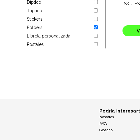
Díptico
SKU: F
Targus
Tríptico
Stickers
Entretenimiento
Folders
V
Libreta personalizada
Mascotas
Postales
Gorras
Arte
Sublimación
Podría interesar
Nosotros
FAQ’s
Glosario