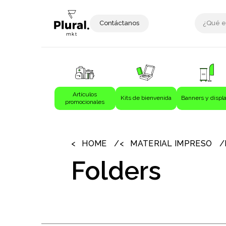
Contáctanos
Artículos
Kits de bienvenida
Banners y displ
promocionales
›
›
Artículos promocionales
Bebida
HOME
MATERIAL IMPRESO
Bebidas
Folders
Bolígrafos
Bolsas