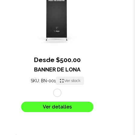
Oficina
Ecológicos
Tecnología
Desde $500.00
Regalos corporativos
BANNER DE LONA
Llaveros
SKU: BN-001
Ver stock
Antiestrés
Herramientas
Ver detalles
Hogar