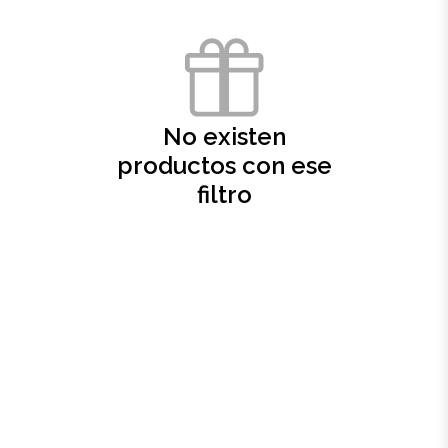
Oficina
Ecológicos
No existen
Tecnología
productos con ese
filtro
Regalos corporativos
Llaveros
Antiestrés
Herramientas
Hogar