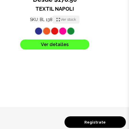
TEXTIL NAPOLI
Oficina
SKU: BL 138
Ver stock
Ecológicos
Tecnología
Ver detalles
Regalos corporativos
Llaveros
Antiestrés
Herramientas
Hogar
Registrate