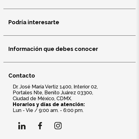
Salud y cuidado
Targus
Podría interesarte
Entretenimiento
Información que debes conocer
Mascotas
Gorras
Contacto
Arte
Dr. José María Vertiz 1400, Interior 02,
Portales Nte, Benito Juárez 03300,
Sublimación
Ciudad de México, CDMX.
Horarios y días de atención:
Lun - Vie / 9:00 am. - 6:00 pm.