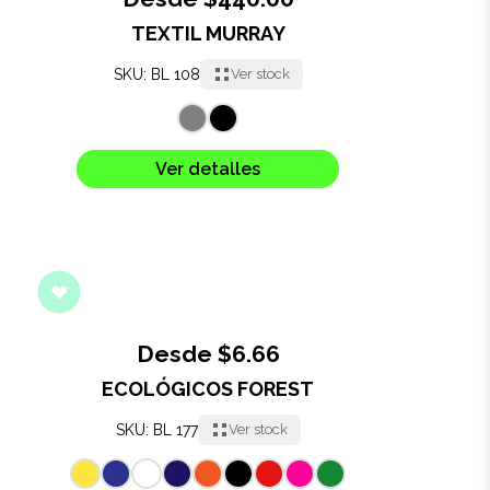
TEXTIL MURRAY
Oficina
SKU: BL 108
Ver stock
Ecológicos
Tecnología
Ver detalles
Regalos corporativos
Llaveros
Antiestrés
Desde $6.66
Herramientas
ECOLÓGICOS FOREST
SKU: BL 177
Ver stock
Hogar