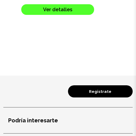
Salud y cuidado
Ver detalles
Targus
Entretenimiento
Mascotas
Gorras
Arte
Registrate
Sublimación
Podría interesarte