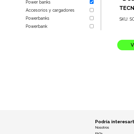
Power banks
Targus
TECN
Accesorios y cargadores
Powerbanks
SKU: S
Entretenimiento
Powerbank
Mascotas
V
Gorras
Arte
Sublimación
Podría interesar
Nosotros
FAQ’s