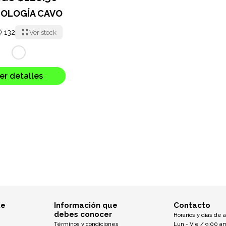
OLOGÍA CAVO
O 132
Ver stock
er detalles
te
Información que
Contacto
debes conocer
Horarios y días de 
Términos y condiciones
Lun - Vie / 9:00 a