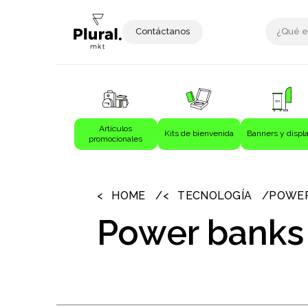
Contáctanos
Artículos
Kits de bienvenida
Banners y displ
promocionales
›
›
Artículos promocionales
Bebida
HOME
TECNOLOGÍA
POWER
Bebidas
Power banks
Bolígrafos
Bolsas