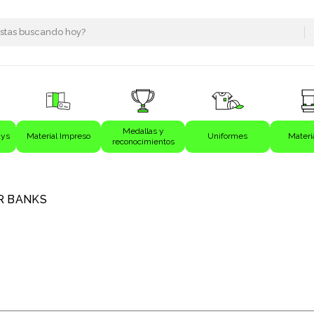
Medallas y
ays
Material Impreso
Uniformes
Materi
reconocimientos
s
 BANKS