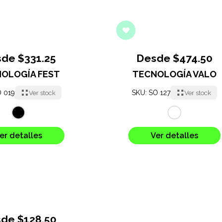
de $331.25
Desde $474.50
OLOGÍA FEST
TECNOLOGÍA VALO
O 019
SKU: SO 127
Ver stock
Ver stock
er detalles
Ver detalles
de $128.50