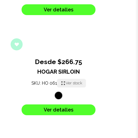
Salud y cuidado
Ver detalles
Targus
Entretenimiento
Mascotas
Desde $266.75
Gorras
HOGAR SIRLOIN
Arte
SKU: HO 061
Ver stock
Sublimación
Ver detalles