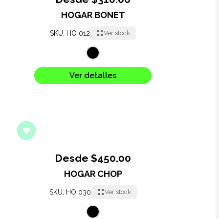
HOGAR BONET
Oficina
SKU: HO 012
Ver stock
Ecológicos
Tecnología
Ver detalles
Regalos corporativos
Llaveros
Antiestrés
Desde $450.00
Herramientas
HOGAR CHOP
SKU: HO 030
Ver stock
Hogar