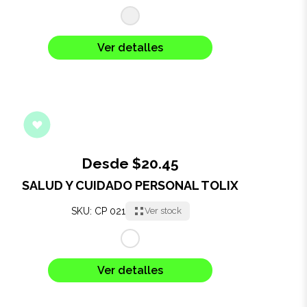
Salud y cuidado
Targus
Ver detalles
Entretenimiento
Mascotas
Gorras
Desde $20.45
Arte
SALUD Y CUIDADO PERSONAL TOLIX
SKU: CP 021
Ver stock
Sublimación
Ver detalles