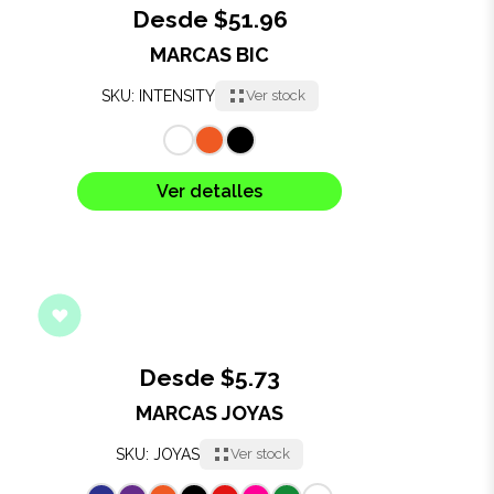
Desde $51.96
Oficina
MARCAS BIC
SKU: INTENSITY
Ver stock
Ecológicos
Tecnología
Ver detalles
Regalos corporativos
Llaveros
Antiestrés
Desde $5.73
Herramientas
MARCAS JOYAS
Hogar
SKU: JOYAS
Ver stock