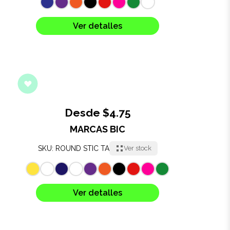
Salud y cuidado
Ver detalles
Targus
Entretenimiento
Mascotas
Gorras
Desde $4.75
MARCAS BIC
Arte
SKU: ROUND STIC TA
Ver stock
Sublimación
Ver detalles